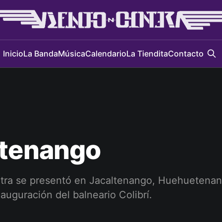
Inicio
La Banda
Música
Calendario
La Tiendita
Contacto
ltenango
tra se presentó en Jacaltenango, Huehuetena
nauguración del balneario Colibrí.