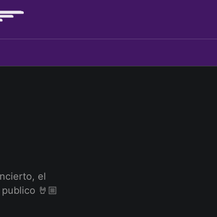
cierto, el
publico 🤘🏼